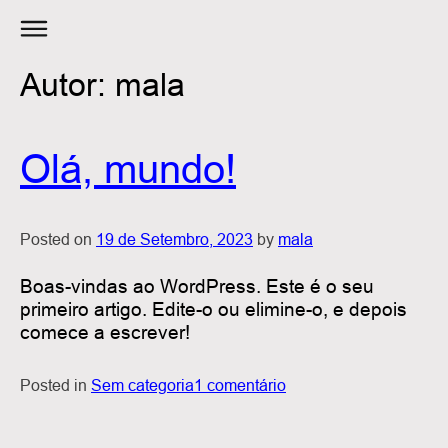
Skip
to
Autor:
mala
content
Olá, mundo!
Posted on
19 de Setembro, 2023
by
mala
Boas-vindas ao WordPress. Este é o seu
primeiro artigo. Edite-o ou elimine-o, e depois
comece a escrever!
em
Posted in
Sem categoria
1 comentário
Olá,
mundo!